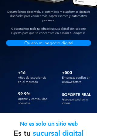
Desarrollamos sitios web, e-commerce y plataformas digitales
diseñadas para vender más, captar clientes y automatizar
procesos.
Gestionamos toda tu infraestructura digital con soporte
experto para que te concentres en escalar tu empresa.
Quiero mi negocio digital
+16
+500
Años de experiencia
Empresas confían en
en el mercado
Blumwebstore
99.9%
SOPORTE REAL
Uptime y continuidad
Asesor personal en tu
operativa
idioma
No es solo un sitio web
Es tu
sucursal digital