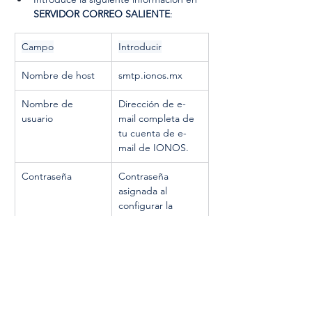
SERVIDOR CORREO SALIENTE
:
Campo
Introducir
Nombre de host
smtp.ionos.mx
Nombre de 
Dirección de e-
usuario
mail completa de 
tu cuenta de e-
mail de IONOS.
Contraseña
Contraseña 
asignada al 
configurar la 
dirección de e-
mail de IONOS.
Pulsa 
Siguiente
.
La cuenta se configurará 
automáticamente con cifrado SSL. El 
dispositivo realiza la configuración 