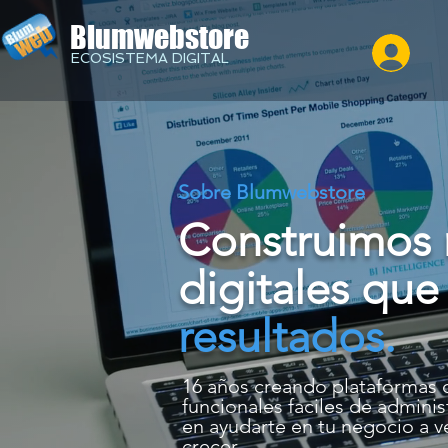
Blumwebstore
ECOSISTEMA DIGITAL
Sobre Blumwebstore
Construimos 
digitales qu
resultados.
16 años creando plataformas d
funcionales faciles de adminis
en ayudarte en tu negocio a 
crecer.