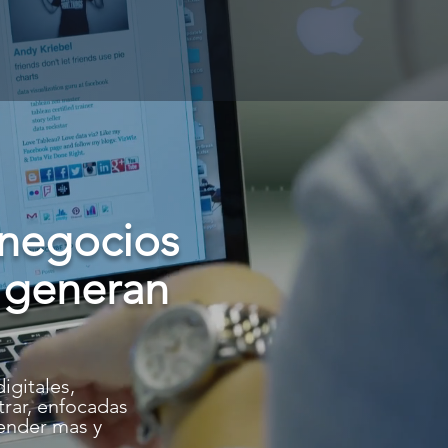
negocios
e generan
igitales,
trar, enfocadas
vender mas y