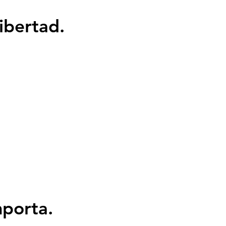
ibertad.
mporta.