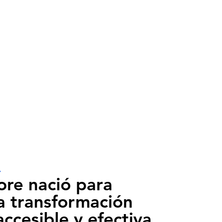
A
re nació para
a transformación
accesible y efectiva.