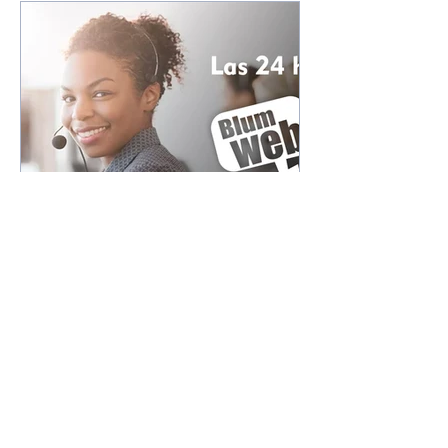
¿Qué es?
¿Qué es un dominio web
y por qué es importante
para tu negocio en línea?
📱💻
TU NEGOCIO, SIN LIMITES